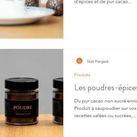
d’épices et de pur cacao...
Noir Pangaré
Produits
Les poudres-épice
Du pur cacao non sucré enri
Produit à saupoudrer sur vo
recettes salées ou sucrées,...