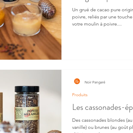
Un grué de cacao pure origi
poivre, reliés par une touch
votre moulin à poivre....
Noir Pangaré
Produits
Les cassonades-ép
Des cassonades blondes (au 
vanille) ou brunes (au goût p