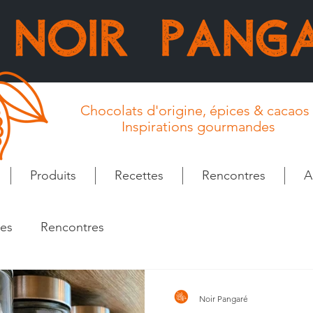
Chocolats d'origine, épices & cacaos 
Inspirations gourmandes
Produits
Recettes
Rencontres
A
tes
Rencontres
Noir Pangaré